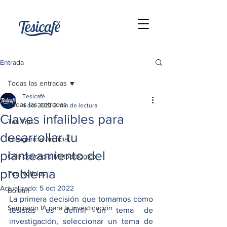
Entrada
Todas las entradas
Tesicafé
Todas las entradas
4 oct 2022
2 min de lectura
Claves infalibles para
TesiTips
desarrollar tu
Inteligencia Artificial
planteamiento del
Caleidoscopio Metodológico
problema
TesiNoticias
Actualizado:
5 oct 2022
Boletín
La primera decisión que tomamos como 
Seminario IA para la investigación
tesistas es definir un tema de 
investigación, seleccionar un tema de 