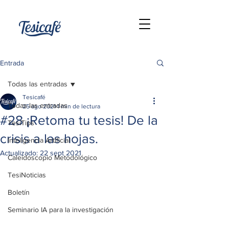
Entrada
Todas las entradas
Tesicafé
Todas las entradas
25 ago 2021
1 min de lectura
#28 ¡Retoma tu tesis! De la
TesiTips
crisis a las hojas.
Inteligencia Artificial
Actualizado:
22 sept 2021
Caleidoscopio Metodológico
TesiNoticias
Boletín
Seminario IA para la investigación