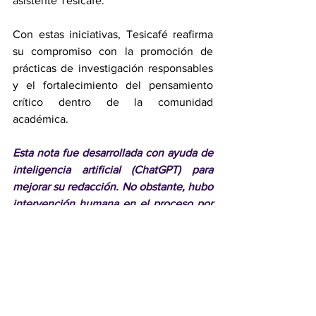
asistente Tesicafé.
Con estas iniciativas, Tesicafé reafirma 
su compromiso con la promoción de 
prácticas de investigación responsables 
y el fortalecimiento del pensamiento 
crítico dentro de la comunidad 
académica.
Esta nota fue desarrollada con ayuda de 
inteligencia artificial (ChatGPT) para 
mejorar su redacción. No obstante, hubo 
intervención humana en el proceso por 
parte de 
Ingrid Hernández 
Villanueva
 para las siguientes 
actividades: selección de información, 
redacción, adaptación del lenguaje, y 
supervisión y revisión del texto final 
(con ayuda de 
Angelina Mijares
).