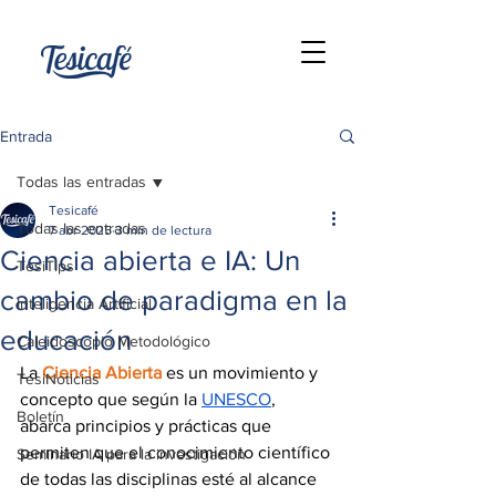
Entrada
Todas las entradas
Tesicafé
Todas las entradas
7 abr 2025
3 min de lectura
Ciencia abierta e IA: Un
TesiTips
cambio de paradigma en la
Inteligencia Artificial
educación
Caleidoscopio Metodológico
La 
Ciencia Abierta
 es un movimiento y 
TesiNoticias
concepto que según la 
UNESCO
, 
Boletín
abarca principios y prácticas que 
permiten que el conocimiento científico 
Seminario IA para la investigación
de todas las disciplinas esté al alcance 