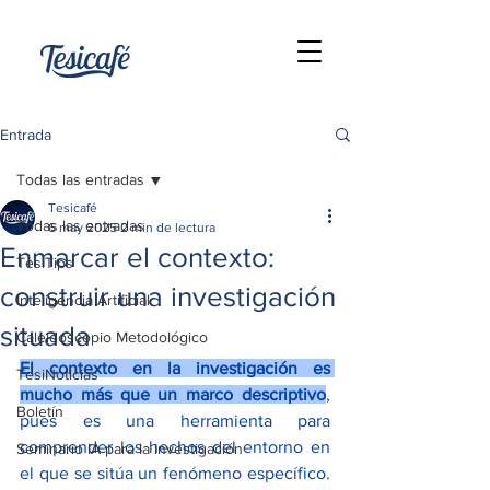
Entrada
Todas las entradas
Tesicafé
Todas las entradas
6 may 2025
2 min de lectura
Enmarcar el contexto:
TesiTips
construir una investigación
Inteligencia Artificial
situada
Caleidoscopio Metodológico
El contexto en la investigación es 
TesiNoticias
mucho más que un marco descriptivo
, 
Boletín
pues es una herramienta para 
comprender los hechos del entorno en 
Seminario IA para la investigación
el que se sitúa un fenómeno específico. 