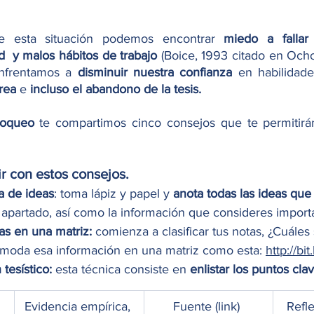
e esta situación podemos encontrar 
miedo a fallar 
d  y malos hábitos de trabajo 
(Boice, 1993 citado en Ocho
nfrentamos a 
disminuir nuestra confianza 
rea
 e 
incluso el abandono de la tesis.
loqueo
 te compartimos cinco consejos que te permitirá
r con estos consejos.
ia de ideas
: toma lápiz y papel y
 anota todas las ideas que 
u apartado, así como la información que consideres importa
as en una matriz:
 comienza a clasificar tus notas, ¿Cuáles
omoda esa información en una matriz como esta: 
http://bi
tesístico:
 esta técnica consiste en
Evidencia empírica, 
​Fuente (link) 
​Refl