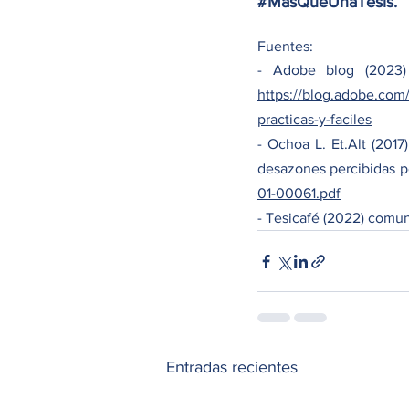
#MásQueUnaTesis
.
Fuentes: 
https://blog.adobe.com
practicas-y-faciles
- Ochoa L. Et.Alt (2017
desazones percibidas po
01-00061.pdf
- Tesicafé (2022) comun
Entradas recientes