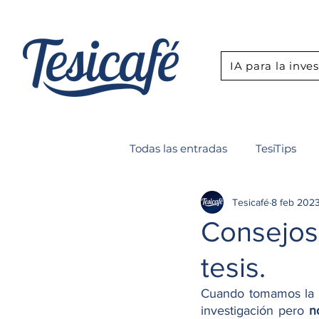
IA para la inve
Todas las entradas
TesiTips
Tesicafé
8 feb 202
Boletín
Seminario IA para
Consejos 
tesis.
Cuando tomamos la d
investigación pero
 n