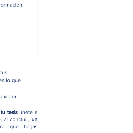
formación. 
 
tus 
en lo que 
lexiona.
tu tesis
 únete a 
, al concluir, 
un 
 para que hagas 