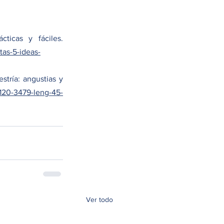
- Adobe blog (2023) Bloqueo creativo: como superarlo con estas 5 ideas prácticas y fáciles. 
tas-5-ideas-
tría: angustias y 
0120-3479-leng-45-
Ver todo