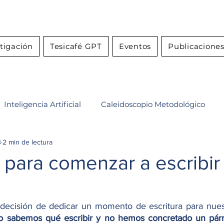
stigación
Tesicafé GPT
Eventos
Publicacione
Inteligencia Artificial
Caleidoscopio Metodológico
3
2 min de lectura
 la investigación
para comenzar a escribir 
ecisión de dedicar un momento de escritura para nuest
o sabemos qué escribir y no hemos concretado un párra