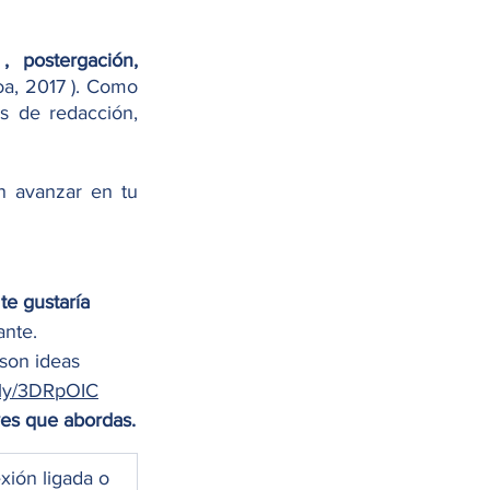
, postergación, 
a, 2017 ). Como 
en habilidades de redacción, 
n avanzar en tu 
te gustaría 
nte.  
 son ideas 
t.ly/3DRpOIC
 enlistar los puntos claves que abordas. 
exión ligada o 