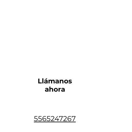
Visualiza tus resultados de
Del D
investigación: mapas, gráfos y
Codi
nubes de palabras con IA
cuali
Llámanos
ahora
5565247267