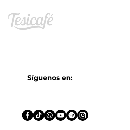
Celebramos 11 años en
Tesicafé: Boletín Agosto 2026
​Síguenos en: