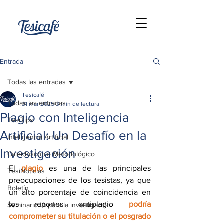
Entrada
Todas las entradas
Tesicafé
Todas las entradas
31 mar 2025
3 min de lectura
Plagio con Inteligencia
TesiTips
Artificial: Un Desafío en la
Inteligencia Artificial
Investigación
Caleidoscopio Metodológico
El 
plagio
 es una de las principales 
TesiNoticias
preocupaciones de los tesistas, ya que 
Boletín
un alto porcentaje de coincidencia en 
los reportes antiplagio 
podría 
Seminario IA para la investigación
comprometer su titulación o el posgrado 