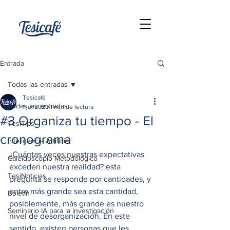
Entrada
Todas las entradas
Tesicafé
Todas las entradas
1 jul 2020
1 min de lectura
#3 Organiza tu tiempo - El
TesiTips
cronograma
Inteligencia Artificial
¿Cuántas veces nuestras expectativas 
Caleidoscopio Metodológico
exceden nuestra realidad? esta 
TesiNoticias
pregunta se responde por cantidades, y 
entre más grande sea esta cantidad, 
Boletín
posiblemente, más grande es nuestro 
Seminario IA para la investigación
nivel de desorganización. En este 
sentido, existen personas que les 