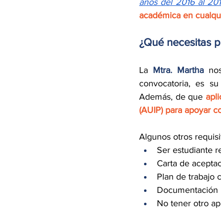
años del 2016 al 20
académica en cualqui
¿Qué necesitas p
La 
Mtra. Martha
 nos
convocatoria, es su 
Además, de que 
apl
(AUIP) para apoyar co
Algunos otros requisi
Ser estudiante r
Carta de aceptac
Plan de trabajo 
Documentación 
No tener otro a