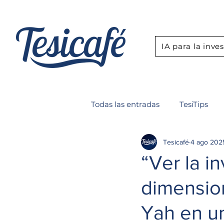
IA para la inve
Todas las entradas
TesiTips
Tesicafé
4 ago 202
Boletín
Seminario IA para
“Ver la i
dimensio
Yah en un