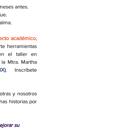
meses antes.
ue.
calma.
cto académico, 
te herramientas 
n el taller en 
 la Mtra. Martha 
X)
. Inscríbete 
tras y nosotros 
as historias por 
ejorar su 