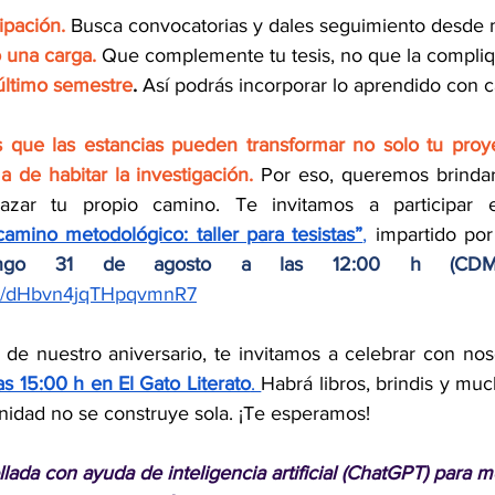
ipación.
 Busca convocatorias y dales seguimiento desde 
 una carga.
 Que complemente tu tesis, no que la compliq
último semestre
.
 Así podrás incorporar lo aprendido con 
 que las estancias pueden transformar no solo tu proye
a de habitar la investigación.
 Por eso, queremos brindar
azar tu propio camino. Te invitamos a participar e
amino metodológico: taller para tesistas”
,
 impartido por
ingo 31 de agosto a las 12:00 h (CDM
gle/dHbvn4jqTHpqvmnR7
e nuestro aniversario, te invitamos a celebrar con noso
as 15:00 h en El Gato Literato
. 
Habrá libros, brindis y much
idad no se construye sola. ¡Te esperamos!
llada con ayuda de inteligencia artificial (ChatGPT) para m