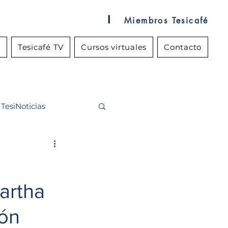
l
Miembros Tesicafé
s
Tesicafé TV
Cursos virtuales
Contacto
TesiNoticias
artha
ión