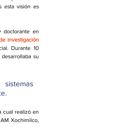
esta visión es 
 doctorante en 
realizó una estancia de investigación 
ial. Durante 10 
desarrollaba su 
 sistemas 
te.
a cual realizó en 
UAM Xochimilco, 