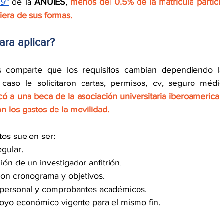
19”
 de la 
ANUIES
,
 menos del 0.5% de la matrícula partici
era de sus formas. 
ara aplicar?
 comparte que los requisitos cambian dependiendo la
caso le solicitaron cartas, permisos, cv, seguro médic
icó a una beca de la asociación universitaria iberoameric
n los gastos de la movilidad. 
tos suelen ser: 
egular.
ión de un investigador anfitrión.
con cronograma y objetivos.
personal y comprobantes académicos.
poyo económico vigente para el mismo fin.