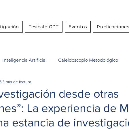
stigación
Tesicafé GPT
Eventos
Publicacione
Inteligencia Artificial
Caleidoscopio Metodológico
5
3 min de lectura
 la investigación
nvestigación desde otras
nes”: La experiencia de M
a estancia de investigac