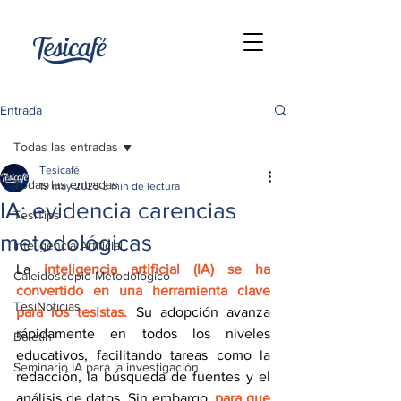
Entrada
Todas las entradas
Tesicafé
Todas las entradas
19 may 2025
3 min de lectura
IA: evidencia carencias
TesiTips
metodológicas
Inteligencia Artificial
La 
inteligencia artificial (IA)
se ha 
Caleidoscopio Metodológico
convertido en una herramienta clave 
TesiNoticias
para los tesistas.
 Su adopción avanza 
rápidamente en todos los niveles 
Boletín
educativos, facilitando tareas como la 
Seminario IA para la investigación
redacción, la búsqueda de fuentes y el 
análisis de datos. Sin embargo, 
para que 