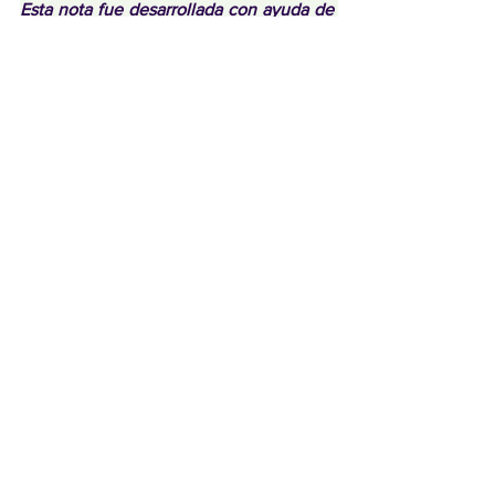
Esta nota fue desarrollada con ayuda de 
inteligencia artificial (ChatGPT) para 
mejorar su redacción. No obstante, hubo 
intervención humana en el proceso por 
parte de 
Ingrid Hernández 
Villanueva
 para las siguientes 
actividades: selección de información, 
redacción, adaptación del lenguaje, y 
supervisión y revisión del texto final 
(con ayuda de 
Angelina Mijares
).
Inteligencia Artificial
Metodología
Tesis
TesiNoticias