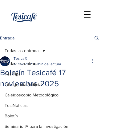
Entrada
Todas las entradas
Tesicafé
Todas las entradas
17 nov 2025
0 min de lectura
Boletín Tesicafé 17
TesiTips
noviembre 2025
Inteligencia Artificial
Caleidoscopio Metodológico
TesiNoticias
Boletín
Seminario IA para la investigación